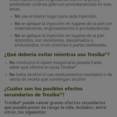
(indentaciones y/o engrosamientos en la piel) y
amiloidosis cutánea (piel con protuberancias) en esas
áreas.
No
use el mismo lugar para cada inyección.
No
se aplique la inyección en lugares de la piel con
indentaciones, engrosamientos o protuberancias.
No
se aplique la inyección en lugares de la piel
doloridos, con moretones, descamados o
endurecidos, ni en cicatrices o partes lastimadas.
¿Qué debería evitar mientras uso Tresiba
?
®
No
conduzca ni opere maquinaria pesada hasta
®
saber qué efectos le causa Tresiba
No
beba alcohol ni use medicamentos recetados o de
venta sin receta que contengan alcohol
¿Cuáles son los posibles efectos
secundarios de Tresiba
?
®
®
Tresiba
puede causar graves efectos secundarios
que pueden poner en riesgo la vida, incluidos, entre
otros, los siguientes: