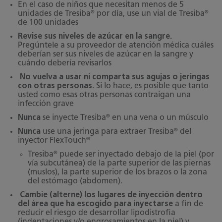
En el caso de niños que necesitan menos de 5
®
®
unidades de Tresiba
por día, use un vial de Tresiba
de 100 unidades
Revise sus niveles de azúcar en la sangre.
Pregúntele a su proveedor de atención médica cuáles
deberían ser sus niveles de azúcar en la sangre y
cuándo debería revisarlos
No vuelva a usar ni comparta sus agujas o jeringas
con otras personas.
Si lo hace, es posible que tanto
usted como esas otras personas contraigan una
infección grave
®
Nunca
se inyecte Tresiba
en una vena o un músculo
®
Nunca
use una jeringa para extraer Tresiba
del
®
inyector FlexTouch
®
Tresiba
puede ser inyectado debajo de la piel (por
vía subcutánea) de la parte superior de las piernas
(muslos), la parte superior de los brazos o la zona
del estómago (abdomen).
Cambie (alterne) los lugares de inyección dentro
del área que ha escogido para inyectarse
a fin de
reducir el riesgo de desarrollar lipodistrofia