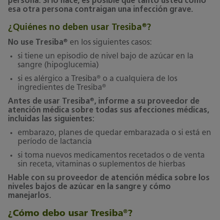
persona. Si lo hace, es posible que tanto usted como
esa otra persona contraigan una infección grave.
¿Quiénes no deben usar Tresiba
?
®
®
No use Tresiba
en los siguientes casos:
si tiene un episodio de nivel bajo de azúcar en la
sangre (hipoglucemia)
®
si es alérgico a Tresiba
o a cualquiera de los
®
ingredientes de Tresiba
®
Antes de usar Tresiba
, informe a su proveedor de
atención médica sobre todas sus afecciones médicas,
incluidas las siguientes:
embarazo, planes de quedar embarazada o si está en
período de lactancia
si toma nuevos medicamentos recetados o de venta
sin receta, vitaminas o suplementos de hierbas
Hable con su proveedor de atención médica sobre los
niveles bajos de azúcar en la sangre y cómo
manejarlos.
¿Cómo debo usar Tresiba
?
®