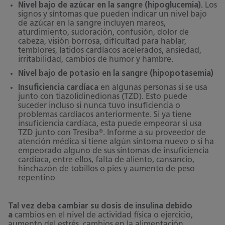
Nivel bajo de azúcar en la sangre (hipoglucemia).
Los
signos y síntomas que pueden indicar un nivel bajo
de azúcar en la sangre incluyen mareos,
aturdimiento, sudoración, confusión, dolor de
cabeza, visión borrosa, dificultad para hablar,
temblores, latidos cardíacos acelerados, ansiedad,
irritabilidad, cambios de humor y hambre.
Nivel bajo de potasio en la sangre (hipopotasemia)
Insuficiencia cardíaca
en algunas personas si se usa
junto con tiazolidinedionas (TZD). Esto puede
suceder incluso si nunca tuvo insuficiencia o
problemas cardíacos anteriormente. Si ya tiene
insuficiencia cardíaca, esta puede empeorar si usa
®
TZD junto con Tresiba
. Informe a su proveedor de
atención médica si tiene algún síntoma nuevo o si ha
empeorado alguno de sus síntomas de insuficiencia
cardíaca, entre ellos, falta de aliento, cansancio,
hinchazón de tobillos o pies y aumento de peso
repentino
Tal vez deba cambiar su dosis de insulina debido
a
cambios en el nivel de actividad física o ejercicio,
aumento del estrés, cambios en la alimentación,