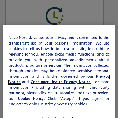
Controla el nivel de azúcar
en la sangre durante 24
Novo Nordisk values your privacy and is committed to the
horas
transparent use of your personal information. We use
cookies to tell us how to improve our site, keep things
relevant for you, enable social media functions, and to
provide you with personalized advertisements about
products, programs or services. The information collected
through cookies may be considered sensitive personal
information and is further governed by our
Privacy
Notable reducción del A1C
Notice
and
Consumer Health Privacy Notice
. For more
information (including data sharing with third party
partners), please click on "Customize Cookies" or review
our
Cookie Policy
. Click "Accept" if you agree or
"Reject" to only use strictly necessary cookies.