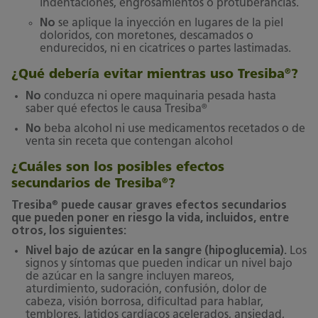
indentaciones, engrosamientos o protuberancias.
No
se aplique la inyección en lugares de la piel
doloridos, con moretones, descamados o
endurecidos, ni en cicatrices o partes lastimadas.
¿Qué debería evitar mientras uso Tresiba
?
®
No
conduzca ni opere maquinaria pesada hasta
®
saber qué efectos le causa Tresiba
No
beba alcohol ni use medicamentos recetados o de
venta sin receta que contengan alcohol
¿Cuáles son los posibles efectos
secundarios de Tresiba
?
®
®
Tresiba
puede causar graves efectos secundarios
que pueden poner en riesgo la vida, incluidos, entre
otros, los siguientes:
Nivel bajo de azúcar en la sangre (hipoglucemia).
Los
signos y síntomas que pueden indicar un nivel bajo
de azúcar en la sangre incluyen mareos,
aturdimiento, sudoración, confusión, dolor de
cabeza, visión borrosa, dificultad para hablar,
temblores, latidos cardíacos acelerados, ansiedad,