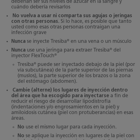
deberían ser sus niveles de azúcar en la sangre y
cuándo debería revisarlos
No vuelva a usar ni comparta sus agujas o jeringas
con otras personas.
Si lo hace, es posible que tanto
usted como esas otras personas contraigan una
infección grave
®
Nunca
se inyecte Tresiba
en una vena o un músculo
®
Nunca
use una jeringa para extraer Tresiba
del
®
inyector FlexTouch
®
Tresiba
puede ser inyectado debajo de la piel (por
vía subcutánea) de la parte superior de las piernas
(muslos), la parte superior de los brazos o la zona
del estómago (abdomen).
Cambie (alterne) los lugares de inyección dentro
del área que ha escogido para inyectarse
a fin de
reducir el riesgo de desarrollar lipodistrofia
(indentaciones y/o engrosamientos en la piel) y
amiloidosis cutánea (piel con protuberancias) en esas
áreas.
No
use el mismo lugar para cada inyección.
No
se aplique la inyección en lugares de la piel con