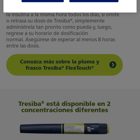
administrar una vez al día, en cualquier momento
del día. Mientras que se recomienda administrarse
la insulina a la misma hora todos los días, si omite
®
o retrasa su dosis de Tresiba
, simplemente
adminístrela tan pronto como pueda y, luego,
regrese a su horario de dosificación
normal. Asegúrese de esperar al menos 8 horas
entre las dosis.
Conozca más sobre la pluma y
®
®
frasco Tresiba
FlexTouch
®
Tresiba
está disponible en 2
concentraciones diferentes