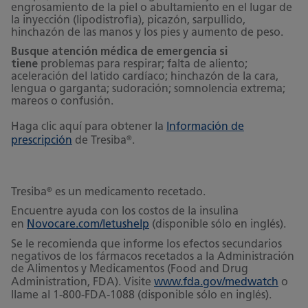
engrosamiento de la piel o abultamiento en el lugar de
la inyección (lipodistrofia), picazón, sarpullido,
hinchazón de las manos y los pies y aumento de peso.
Busque atención médica de emergencia si
tiene
problemas
para respirar; falta de aliento;
aceleración del latido cardíaco; hinchazón de la cara,
lengua o garganta; sudoración; somnolencia extrema;
mareos o confusión.
Haga clic aquí para obtener la
Información de
®
prescripción
de Tresiba
.
®
Tresiba
es un medicamento recetado.
Encuentre ayuda con los costos de la insulina
en
Novocare.com/letushelp
(disponible sólo en inglés).
Se le recomienda que informe los efectos secundarios
negativos de los fármacos recetados a la Administración
de Alimentos y Medicamentos (Food and Drug
Administration, FDA). Visite
www.fda.gov/medwatch
o
llame al 1-800-FDA-1088 (disponible sólo en inglés).