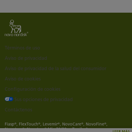
Términos de uso
Aviso de privacidad
Aviso de privacidad de la salud del consumidor
Aviso de cookies
Configuración de cookies
Sus opciones de privacidad
Contáctenos
Fiasp
, FlexTouch
, Levemir
, NovoCare
, NovoFine
,
®
®
®
®
®
NovoLog
, NovoLog
Mix 70/30, y Tresiba
son marcas
®
®
®
LEER MÁS