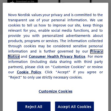
Novo Nordisk values your privacy and is committed to the
transparent use of your personal information. We use
cookies to tell us how to improve our site, keep things
relevant for you, enable social media functions, and to
provide you with personalized advertisements about
products, programs or services. The information collected
through cookies may be considered sensitive personal
information and is further governed by our
Privacy
Notice
and
Consumer Health Privacy Notice
. For more
information (including data sharing with third party
partners), please click on "Customize Cookies" or review
our
Cookie Policy
. Click "Accept" if you agree or
"Reject" to only use strictly necessary cookies.
Customize Cookies
®
Cuándo administrar Tresiba
y qué
hacer si omite una dosis
Reject All
Accept All Cookies
®
Para los adultos con diabetes, Tresiba
se debe